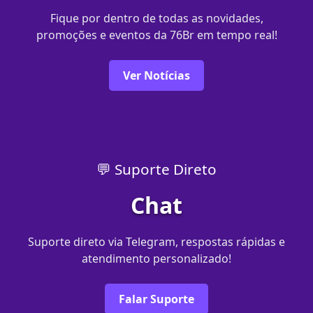
Fique por dentro de todas as novidades,
promoções e eventos da 76Br em tempo real!
Ver Notícias
💬 Suporte Direto
Chat
Suporte direto via Telegram, respostas rápidas e
atendimento personalizado!
Falar Suporte