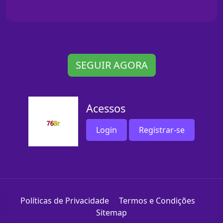
SEGUIR AGORA
Acessos
Login
Registrar-se
Políticas de Privacidade
Termos e Condições
Sitemap