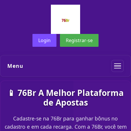
Login
Registrar-se
Menu
📱 76Br A Melhor Plataforma
de Apostas
Cadastre-se na 76Br para ganhar bônus no
cadastro e em cada recarga. Com a 76Br, você tem