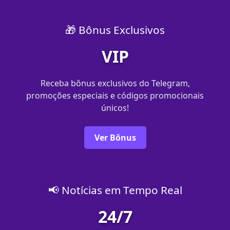
🎁 Bônus Exclusivos
VIP
Receba bônus exclusivos do Telegram,
promoções especiais e códigos promocionais
únicos!
Ver Bônus
📢 Notícias em Tempo Real
24/7