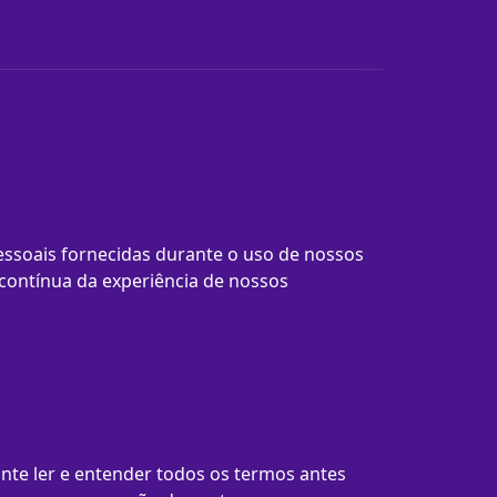
essoais fornecidas durante o uso de nossos
 contínua da experiência de nossos
nte ler e entender todos os termos antes