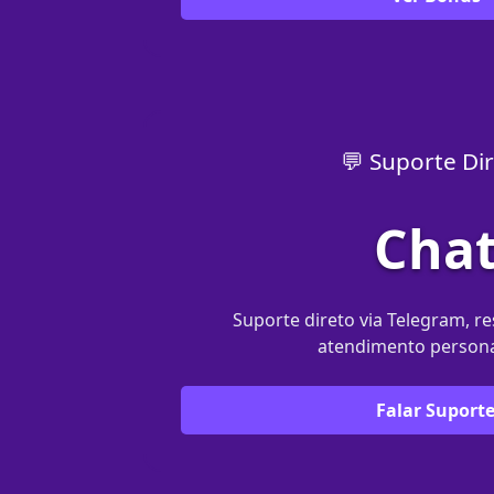
💬 Suporte Di
Cha
Suporte direto via Telegram, r
atendimento persona
Falar Suport