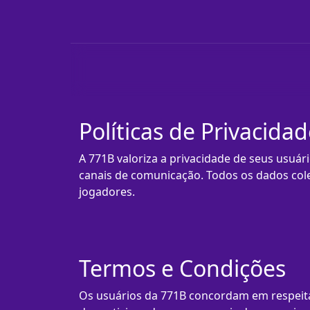
Políticas de Privacida
A 771B valoriza a privacidade de seus usuá
canais de comunicação. Todos os dados cole
jogadores.
Termos e Condições
Os usuários da 771B concordam em respeitar