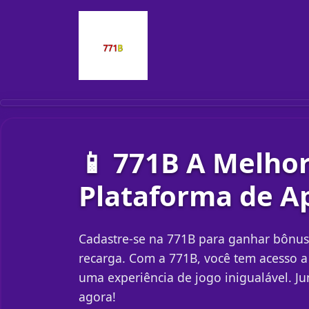
📱 771B A Melho
Plataforma de A
Cadastre-se na 771B para ganhar bônus
recarga. Com a 771B, você tem acesso a
uma experiência de jogo inigualável. J
agora!