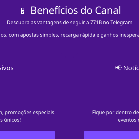
📱 Benefícios do Canal
Descubra as vantagens de seguir a 771B no Telegram
dos, com apostas simples, recarga rápida e ganhos inespera
sivos
📢 Notí
m, promoções especiais
Fique por dentro d
s únicos!
eventos 