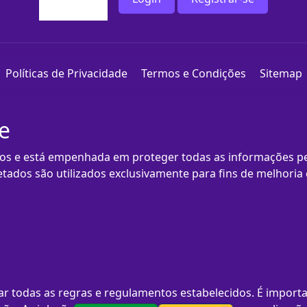
Políticas de Privacidade
Termos e Condições
Sitemap
de
rios e está empenhada em proteger todas as informações p
tados são utilizados exclusivamente para fins de melhoria
 todas as regras e regulamentos estabelecidos. É importa