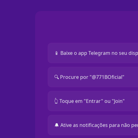
📱 Baixe o app Telegram no seu disp
🔍 Procure por "@771BOficial"
👆 Toque em "Entrar" ou "Join"
🔔 Ative as notificações para não p