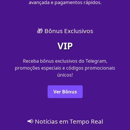
avançada e pagamentos rápidos.
🎁 Bônus Exclusivos
VIP
Receba bônus exclusivos do Telegram,
promoções especiais e códigos promocionais
únicos!
Ver Bônus
📢 Notícias em Tempo Real