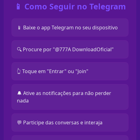
📱 Como Seguir no Telegram
📱 Baixe o app Telegram no seu dispositivo
🔍 Procure por "@777A DownloadOficial"
👆 Toque em "Entrar" ou "Join"
🔔 Ative as notificações para não perder
nada
💬 Participe das conversas e interaja