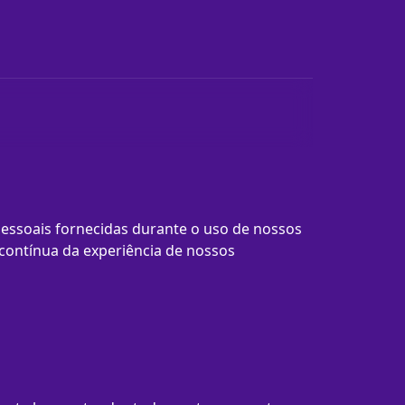
pessoais fornecidas durante o uso de nossos
 contínua da experiência de nossos