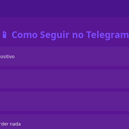
📱 Como Seguir no Telegram
ositivo
erder nada