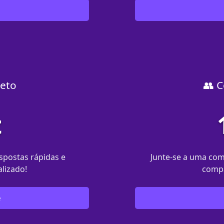
reto
👥 
t
espostas rápidas e
Junte-se a uma com
lizado!
compa
e