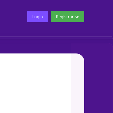
Login
Registrar-se