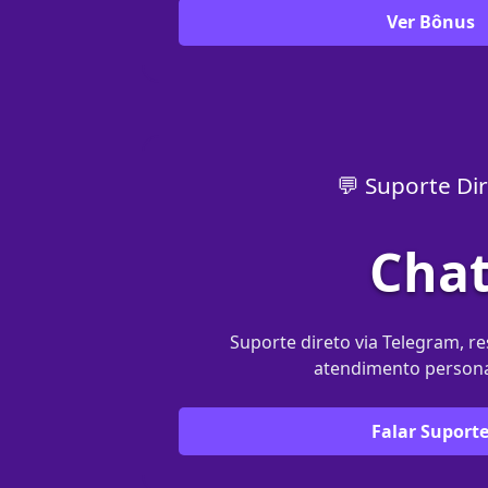
Ver Bônus
💬 Suporte Di
Cha
Suporte direto via Telegram, r
atendimento persona
Falar Suport