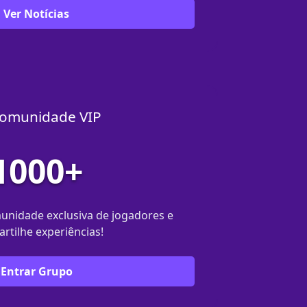
Ver Notícias
Comunidade VIP
1000+
unidade exclusiva de jogadores e
rtilhe experiências!
Entrar Grupo