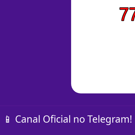
📱 Canal Oficial no Telegram!