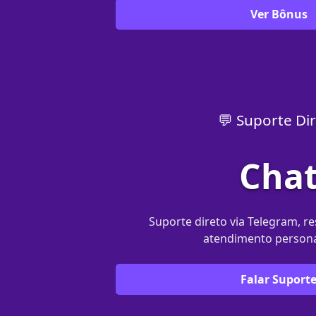
Ver Bônus
💬 Suporte Di
Cha
Suporte direto via Telegram, r
atendimento persona
Falar Suport