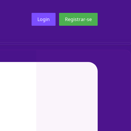
Login
Registrar-se