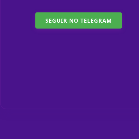
SEGUIR NO TELEGRAM