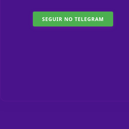
SEGUIR NO TELEGRAM