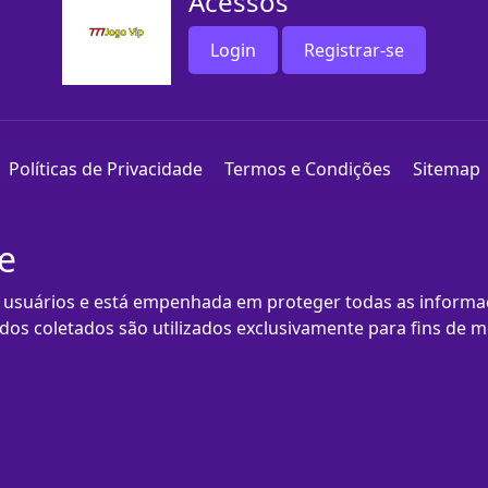
Acessos
Login
Registrar-se
Políticas de Privacidade
Termos e Condições
Sitemap
de
us usuários e está empenhada em proteger todas as informa
os coletados são utilizados exclusivamente para fins de m