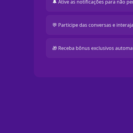
🔔 Ative as notificações para não p
💬 Participe das conversas e interaj
🎁 Receba bônus exclusivos autom