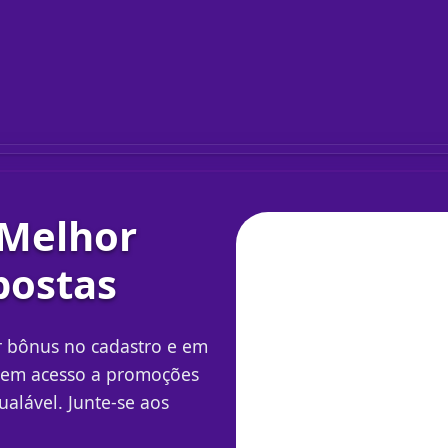
 Melhor
postas
r bônus no cadastro e em
 tem acesso a promoções
ualável. Junte-se aos