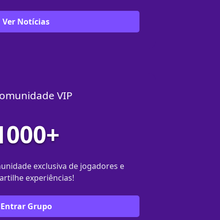
Ver Notícias
Comunidade VIP
1000+
unidade exclusiva de jogadores e
rtilhe experiências!
Entrar Grupo