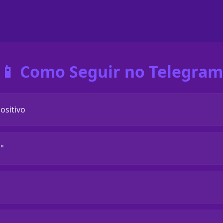
📱 Como Seguir no Telegram
ositivo
l"