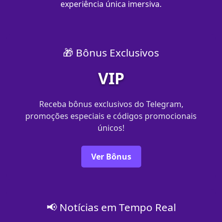
experiência única imersiva.
🎁 Bônus Exclusivos
VIP
Receba bônus exclusivos do Telegram,
promoções especiais e códigos promocionais
únicos!
Ver Bônus
📢 Notícias em Tempo Real