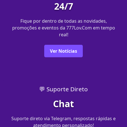
24/7
Fique por dentro de todas as novidades,
promoções e eventos da 777Lov.Com em tempo
real!
Ver Notícias
💬 Suporte Direto
Chat
Suporte direto via Telegram, respostas rápidas e
atendimento personalizado!