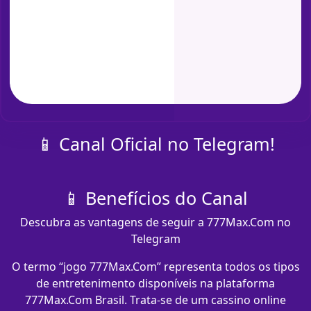
📱 Canal Oficial no Telegram!
📱 Benefícios do Canal
Descubra as vantagens de seguir a 777Max.Com no
Telegram
O termo “jogo 777Max.Com” representa todos os tipos
de entretenimento disponíveis na plataforma
777Max.Com Brasil. Trata-se de um cassino online