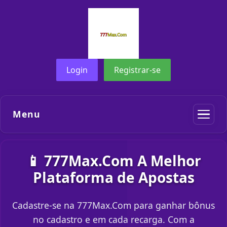
Login
Registrar-se
Menu
📱 777Max.Com A Melhor
Plataforma de Apostas
Cadastre-se na 777Max.Com para ganhar bônus
no cadastro e em cada recarga. Com a