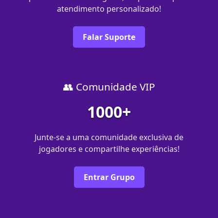
atendimento personalizado!
Falar Suporte
👥 Comunidade VIP
1000+
Junte-se a uma comunidade exclusiva de
jogadores e compartilhe experiências!
Entrar Grupo