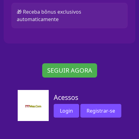
🎁 Receba bônus exclusivos
automaticamente
SEGUIR AGORA
Acessos
Login
Registrar-se