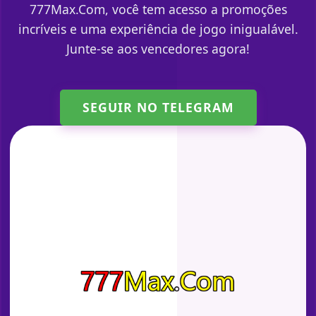
777Max.Com, você tem acesso a promoções
incríveis e uma experiência de jogo inigualável.
Junte-se aos vencedores agora!
SEGUIR NO TELEGRAM