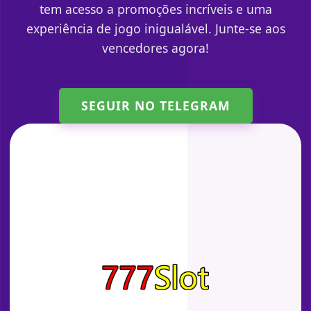
tem acesso a promoções incríveis e uma
experiência de jogo inigualável. Junte-se aos
vencedores agora!
SEGUIR NO TELEGRAM