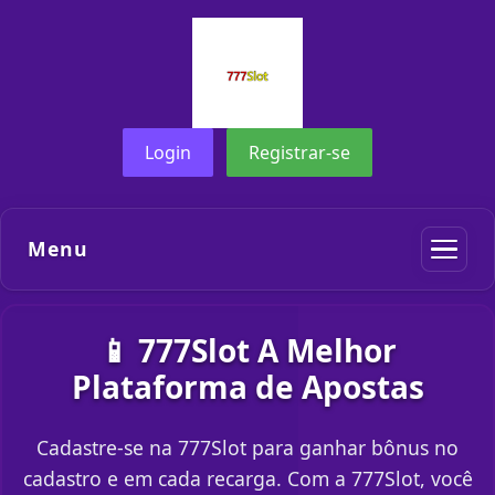
Login
Registrar-se
Menu
📱 777Slot A Melhor
Plataforma de Apostas
Cadastre-se na 777Slot para ganhar bônus no
cadastro e em cada recarga. Com a 777Slot, você