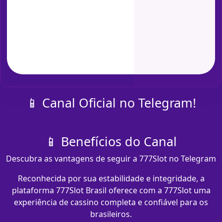
📱 Canal Oficial no Telegram!
📱 Benefícios do Canal
Descubra as vantagens de seguir a 777Slot no Telegram
Reconhecida por sua estabilidade e integridade, a
plataforma 777Slot Brasil oferece com a 777Slot uma
experiência de cassino completa e confiável para os
brasileiros.