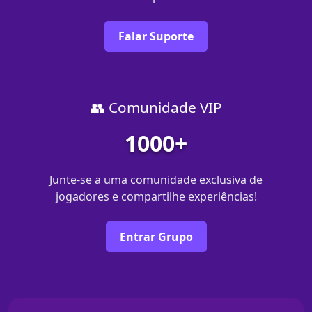
Falar Suporte
👥 Comunidade VIP
1000+
Junte-se a uma comunidade exclusiva de
jogadores e compartilhe experiências!
Entrar Grupo