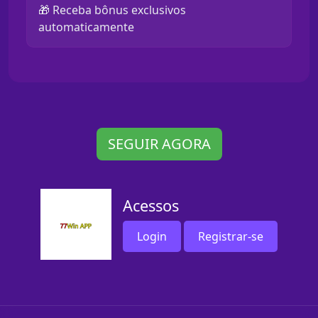
🎁 Receba bônus exclusivos
automaticamente
SEGUIR AGORA
Acessos
Login
Registrar-se