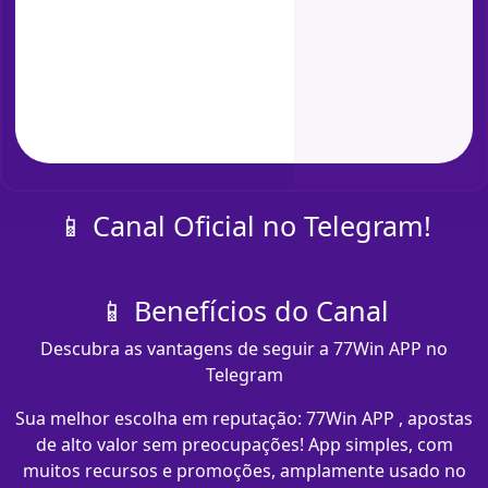
📱 Canal Oficial no Telegram!
📱 Benefícios do Canal
Descubra as vantagens de seguir a 77Win APP no
Telegram
Sua melhor escolha em reputação: 77Win APP , apostas
de alto valor sem preocupações! App simples, com
muitos recursos e promoções, amplamente usado no