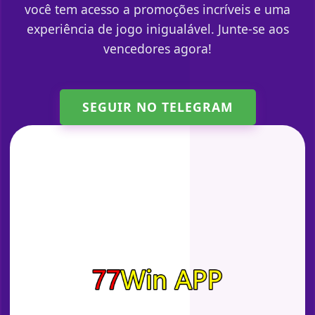
você tem acesso a promoções incríveis e uma
experiência de jogo inigualável. Junte-se aos
vencedores agora!
SEGUIR NO TELEGRAM