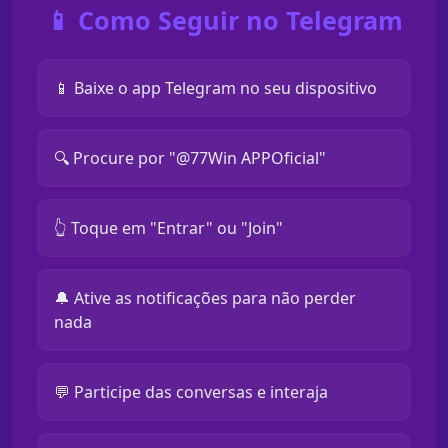
📱 Como Seguir no Telegram
📱 Baixe o app Telegram no seu dispositivo
🔍 Procure por "@77Win APPOficial"
👆 Toque em "Entrar" ou "Join"
🔔 Ative as notificações para não perder
nada
💬 Participe das conversas e interaja