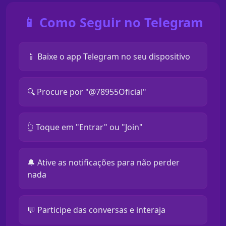
📱 Como Seguir no Telegram
📱 Baixe o app Telegram no seu dispositivo
🔍 Procure por "@78955Oficial"
👆 Toque em "Entrar" ou "Join"
🔔 Ative as notificações para não perder
nada
💬 Participe das conversas e interaja