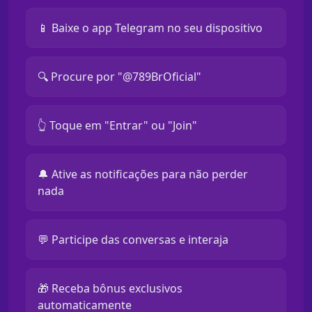
📱 Baixe o app Telegram no seu dispositivo
🔍 Procure por "@789BrOficial"
👆 Toque em "Entrar" ou "Join"
🔔 Ative as notificações para não perder
nada
💬 Participe das conversas e interaja
🎁 Receba bônus exclusivos
automaticamente