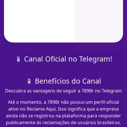
📱 Canal Oficial no Telegram!
📱 Benefícios do Canal
Descubra as vantagens de seguir a 789Br no Telegram
Até o momento, a 789Br não possui um perfil oficial
ativo no Reclame Aqui. Isso significa que a empresa
ainda não se registrou na plataforma para responder
publicamente às reclamações de usuários brasileiros.