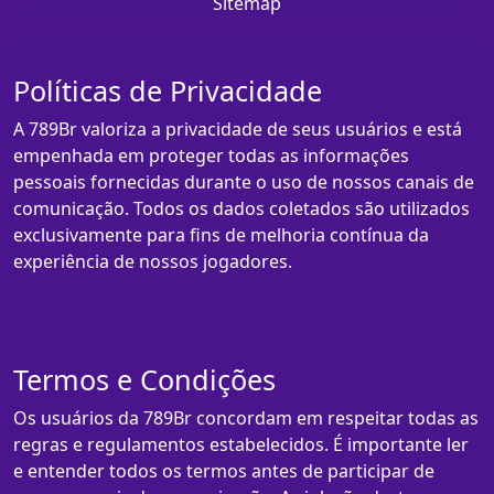
Sitemap
Políticas de Privacidade
A 789Br valoriza a privacidade de seus usuários e está
empenhada em proteger todas as informações
pessoais fornecidas durante o uso de nossos canais de
comunicação. Todos os dados coletados são utilizados
exclusivamente para fins de melhoria contínua da
experiência de nossos jogadores.
Termos e Condições
Os usuários da 789Br concordam em respeitar todas as
regras e regulamentos estabelecidos. É importante ler
e entender todos os termos antes de participar de