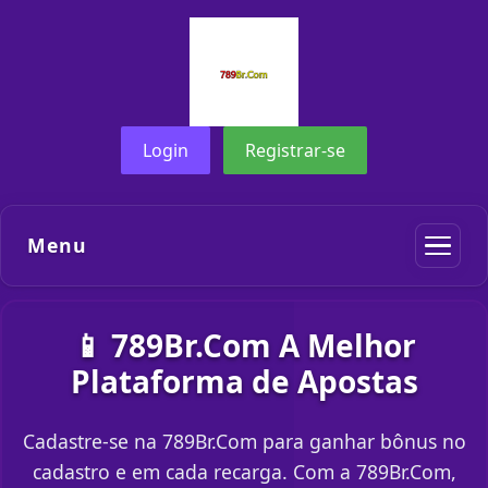
Login
Registrar-se
Menu
📱 789Br.Com A Melhor
Plataforma de Apostas
Cadastre-se na 789Br.Com para ganhar bônus no
cadastro e em cada recarga. Com a 789Br.Com,