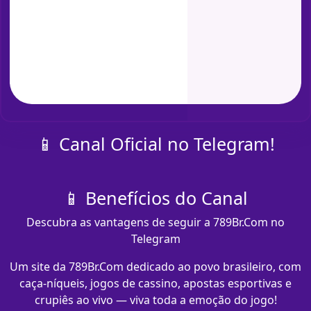
📱 Canal Oficial no Telegram!
📱 Benefícios do Canal
Descubra as vantagens de seguir a 789Br.Com no
Telegram
Um site da 789Br.Com dedicado ao povo brasileiro, com
caça-níqueis, jogos de cassino, apostas esportivas e
crupiês ao vivo — viva toda a emoção do jogo!