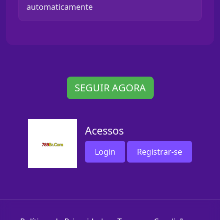
automaticamente
SEGUIR AGORA
Acessos
Login
Registrar-se