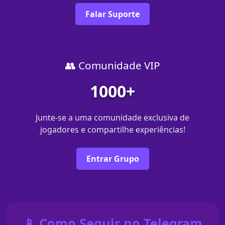
Falar Suporte
👥 Comunidade VIP
1000+
Junte-se a uma comunidade exclusiva de
jogadores e compartilhe experiências!
Entrar Grupo
📱 Como Seguir no Telegram