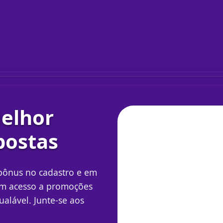
elhor
postas
bônus no cadastro e em
em acesso a promoções
ualável. Junte-se aos