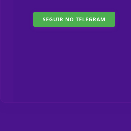
SEGUIR NO TELEGRAM