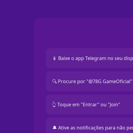
📱 Baixe o app Telegram no seu disp
🔍 Procure por "@78G GameOficial"
👆 Toque em "Entrar" ou "Join"
🔔 Ative as notificações para não p