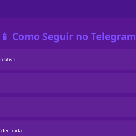
📱 Como Seguir no Telegram
ositivo
erder nada