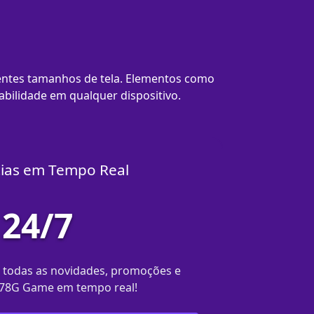
erentes tamanhos de tela. Elementos como
bilidade em qualquer dispositivo.
cias em Tempo Real
24/7
e todas as novidades, promoções e
 78G Game em tempo real!