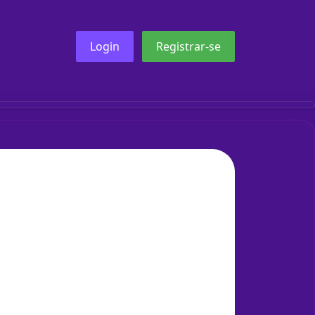
Login
Registrar-se