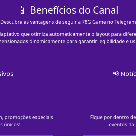
📱 Benefícios do Canal
Descubra as vantagens de seguir a 78G Game no Telegram
n adaptativo que otimiza automaticamente o layout para dif
mensionados dinamicamente para garantir legibilidade e usa
sivos
📢 Notí
m, promoções especiais
Fique por dentro d
s únicos!
eventos da