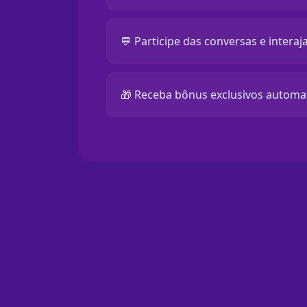
💬 Participe das conversas e interaj
🎁 Receba bônus exclusivos autom