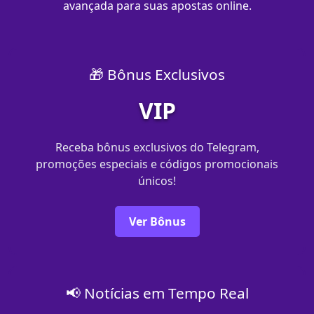
avançada para suas apostas online.
🎁 Bônus Exclusivos
VIP
Receba bônus exclusivos do Telegram,
promoções especiais e códigos promocionais
únicos!
Ver Bônus
📢 Notícias em Tempo Real