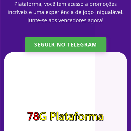
Plataforma, você tem acesso a promoções
incríveis e uma experiência de jogo inigualável.
Junte-se aos vencedores agora!
SEGUIR NO TELEGRAM