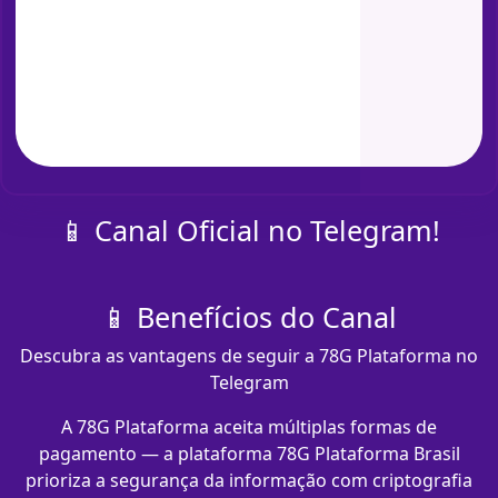
📱 Canal Oficial no Telegram!
📱 Benefícios do Canal
Descubra as vantagens de seguir a 78G Plataforma no
Telegram
A 78G Plataforma aceita múltiplas formas de
pagamento — a plataforma 78G Plataforma Brasil
prioriza a segurança da informação com criptografia