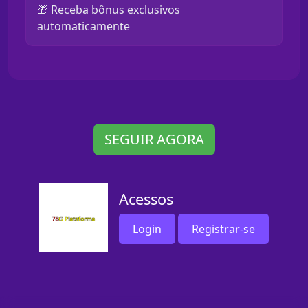
🎁 Receba bônus exclusivos
automaticamente
SEGUIR AGORA
Acessos
Login
Registrar-se