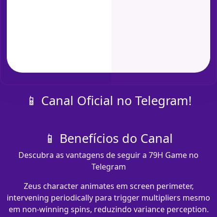
📱 Canal Oficial no Telegram!
📱 Benefícios do Canal
Descubra as vantagens de seguir a 79H Game no
Telegram
Zeus character animates em screen perimeter,
intervening periodically para trigger multipliers mesmo
em non-winning spins, reduzindo variance perception.