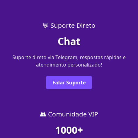
💬 Suporte Direto
Chat
Suporte direto via Telegram, respostas rápidas e
atendimento personalizado!
Falar Suporte
👥 Comunidade VIP
1000+