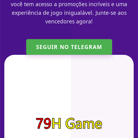
você tem acesso a promoções incríveis e uma
experiência de jogo inigualável. Junte-se aos
vencedores agora!
SEGUIR NO TELEGRAM