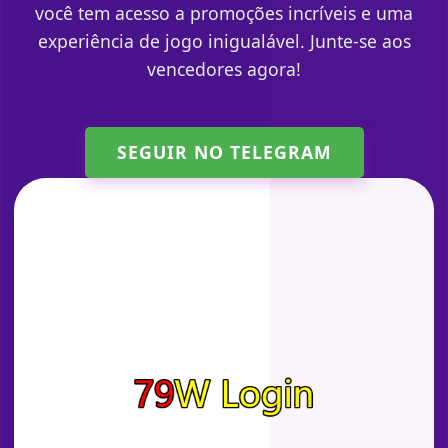
você tem acesso a promoções incríveis e uma
experiência de jogo inigualável. Junte-se aos
vencedores agora!
SEGUIR NO TELEGRAM