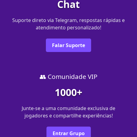
Chat
Suporte direto via Telegram, respostas rápidas e
atendimento personalizado!
Falar Suporte
👥 Comunidade VIP
1000+
Junte-se a uma comunidade exclusiva de
jogadores e compartilhe experiências!
Entrar Grupo