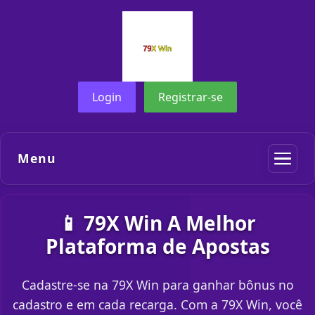
Login
Registrar-se
Menu
📱 79X Win A Melhor
Plataforma de Apostas
Cadastre-se na 79X Win para ganhar bônus no
cadastro e em cada recarga. Com a 79X Win, você