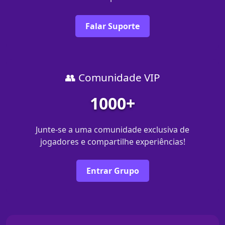
Falar Suporte
👥 Comunidade VIP
1000+
Junte-se a uma comunidade exclusiva de
jogadores e compartilhe experiências!
Entrar Grupo