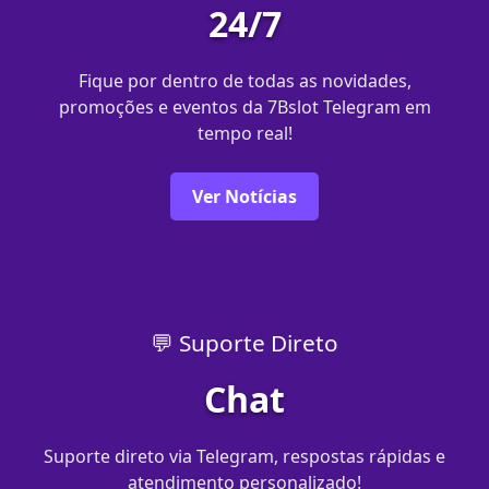
24/7
Fique por dentro de todas as novidades,
promoções e eventos da 7Bslot Telegram em
tempo real!
Ver Notícias
💬 Suporte Direto
Chat
Suporte direto via Telegram, respostas rápidas e
atendimento personalizado!