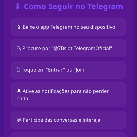
📱 Como Seguir no Telegram
📱 Baixe o app Telegram no seu dispositivo
🔍 Procure por "@7Bslot TelegramOficial"
👆 Toque em "Entrar" ou "Join"
🔔 Ative as notificações para não perder
nada
💬 Participe das conversas e interaja