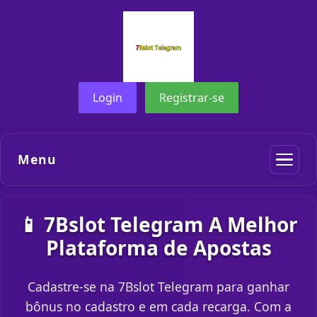
Login
Registrar-se
Menu
📱 7Bslot Telegram A Melhor
Plataforma de Apostas
Cadastre-se na 7Bslot Telegram para ganhar
bônus no cadastro e em cada recarga. Com a