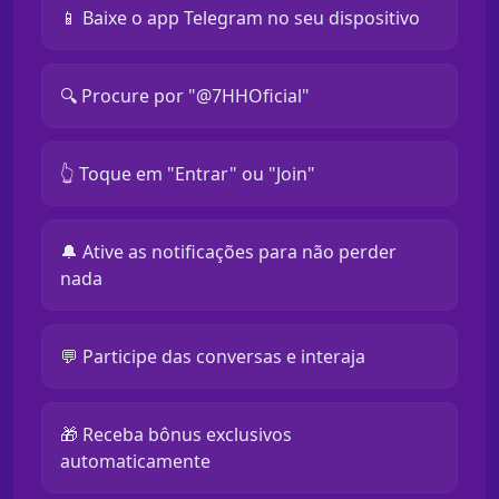
📱 Baixe o app Telegram no seu dispositivo
🔍 Procure por "@7HHOficial"
👆 Toque em "Entrar" ou "Join"
🔔 Ative as notificações para não perder
nada
💬 Participe das conversas e interaja
🎁 Receba bônus exclusivos
automaticamente