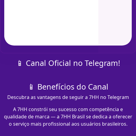
📱 Canal Oficial no Telegram!
📱 Benefícios do Canal
Descubra as vantagens de seguir a 7HH no Telegram
A 7HH constrói seu sucesso com competência e
qualidade de marca — a 7HH Brasil se dedica a oferecer
o serviço mais profissional aos usuários brasileiros.