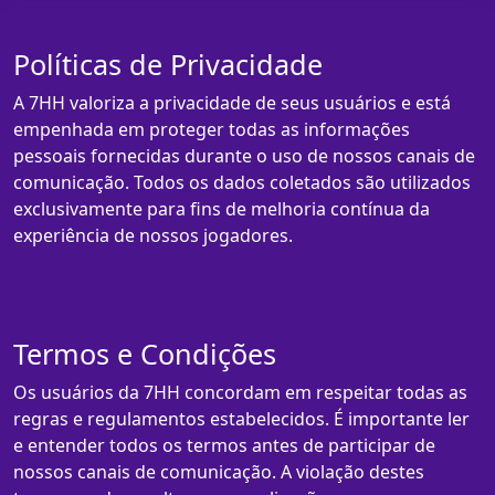
Políticas de Privacidade
A 7HH valoriza a privacidade de seus usuários e está
empenhada em proteger todas as informações
pessoais fornecidas durante o uso de nossos canais de
comunicação. Todos os dados coletados são utilizados
exclusivamente para fins de melhoria contínua da
experiência de nossos jogadores.
Termos e Condições
Os usuários da 7HH concordam em respeitar todas as
regras e regulamentos estabelecidos. É importante ler
e entender todos os termos antes de participar de
nossos canais de comunicação. A violação destes