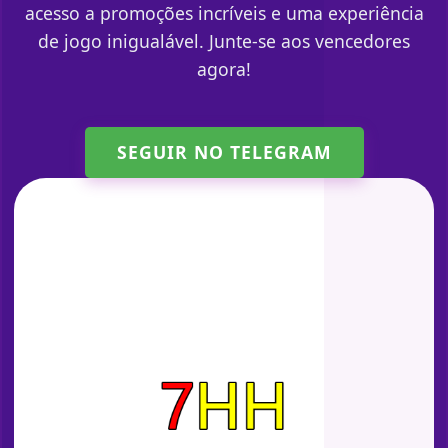
acesso a promoções incríveis e uma experiência
de jogo inigualável. Junte-se aos vencedores
agora!
SEGUIR NO TELEGRAM